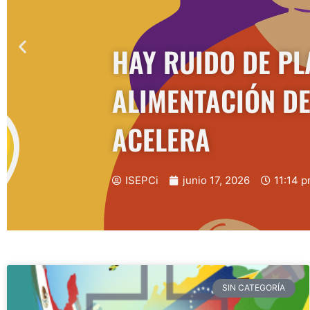
HAY RUIDO DE PL
ALIMENTACIÓN D
ACELERA
ISEPCi
junio 17, 2026
11:14 
SIN CATEGORÍA