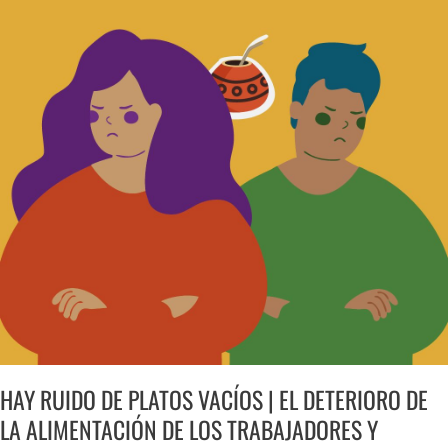
HAY
RUIDO
DE
PLATOS
VACÍOS
|
EL
DETERIORO
DE
LA
ALIMENTACIÓN
DE
LOS
TRABAJADORES
Y
TRABAJADORAS
SE
ACELERA
HAY RUIDO DE PLATOS VACÍOS | EL DETERIORO DE
LA ALIMENTACIÓN DE LOS TRABAJADORES Y