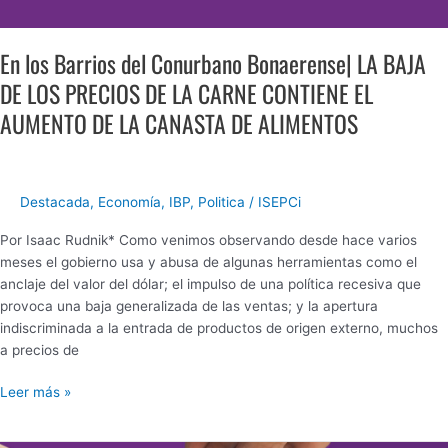
AUMENTO
DE
En los Barrios del Conurbano Bonaerense| LA BAJA
LA
DE LOS PRECIOS DE LA CARNE CONTIENE EL
CANASTA
DE
AUMENTO DE LA CANASTA DE ALIMENTOS
ALIMENTOS
Destacada
,
Economía
,
IBP
,
Politica
/
ISEPCi
Por Isaac Rudnik* Como venimos observando desde hace varios
meses el gobierno usa y abusa de algunas herramientas como el
anclaje del valor del dólar; el impulso de una política recesiva que
provoca una baja generalizada de las ventas; y la apertura
indiscriminada a la entrada de productos de origen externo, muchos
a precios de
Leer más »