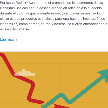
Por Isaac Rudnik* Aun cuando el promedio de los aumentos de las
Canastas Básicas se fue desacelerando en relación a lo sucedido
durante el 2024 –especialmente respecto al primer semestre- lo
cierto es que productos esenciales para una buena alimentación de
las familias, como carnes, frutas y lácteos, se fueron encareciendo a
niveles de hacerse
Leer más »
DESACELERACIÓN
DE
LA
INFLACIÓN|
¿MAYOR
PODER
ADQUISITIVO
DE
JUBILACIONES
Y
ASIGNACIONES