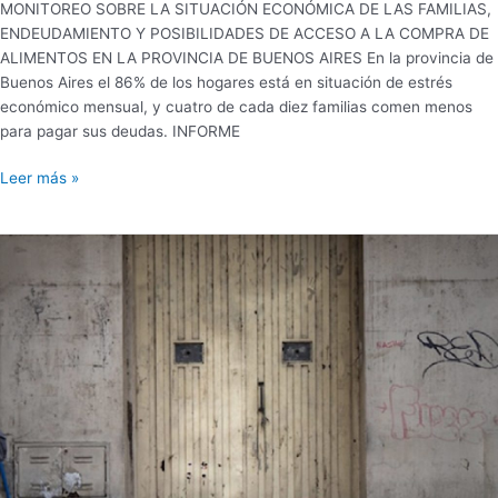
MONITOREO SOBRE LA SITUACIÓN ECONÓMICA DE LAS FAMILIAS,
ENDEUDAMIENTO Y POSIBILIDADES DE ACCESO A LA COMPRA DE
ALIMENTOS EN LA PROVINCIA DE BUENOS AIRES En la provincia de
Buenos Aires el 86% de los hogares está en situación de estrés
económico mensual, y cuatro de cada diez familias comen menos
para pagar sus deudas. INFORME
Leer más »
CRECE
EL
ENDEUDAMIENTO
ENTRE
LOS
SECTORES
POPULARES
|LOS
VALORES
DE
LAS