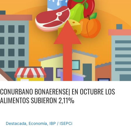
LOS
ALIMENTOS
SUBIERON
2,11%
CONURBANO BONAERENSE| EN OCTUBRE LOS
ALIMENTOS SUBIERON 2,11%
Destacada
,
Economía
,
IBP
/
ISEPCi