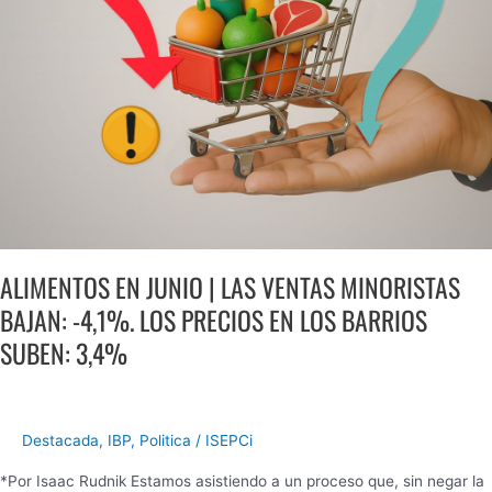
BAJAN:
-4,1%.
LOS
PRECIOS
EN
LOS
BARRIOS
SUBEN:
3,4%
ALIMENTOS EN JUNIO | LAS VENTAS MINORISTAS
BAJAN: -4,1%. LOS PRECIOS EN LOS BARRIOS
SUBEN: 3,4%
Destacada
,
IBP
,
Politica
/
ISEPCi
*Por Isaac Rudnik Estamos asistiendo a un proceso que, sin negar la