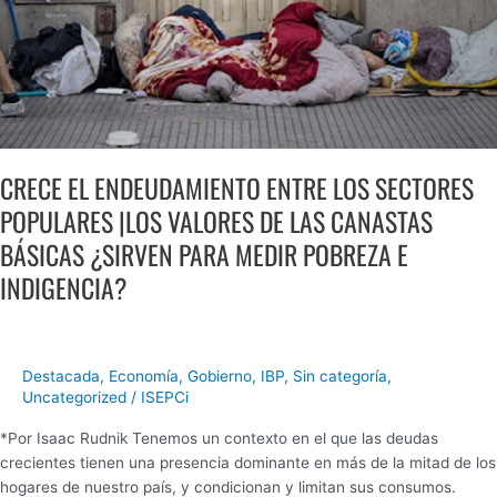
CANASTAS
BÁSICAS
¿SIRVEN
PARA
MEDIR
POBREZA
E
CRECE EL ENDEUDAMIENTO ENTRE LOS SECTORES
INDIGENCIA?
POPULARES |LOS VALORES DE LAS CANASTAS
BÁSICAS ¿SIRVEN PARA MEDIR POBREZA E
INDIGENCIA?
Destacada
,
Economía
,
Gobierno
,
IBP
,
Sin categoría
,
Uncategorized
/
ISEPCi
*Por Isaac Rudnik Tenemos un contexto en el que las deudas
crecientes tienen una presencia dominante en más de la mitad de los
hogares de nuestro país, y condicionan y limitan sus consumos.