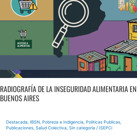
EN
BUENOS
AIRES
RADIOGRAFÍA DE LA INSEGURIDAD ALIMENTARIA EN
BUENOS AIRES
Destacada
,
IBSN
,
Pobreza e Indigencia
,
Politicas Publicas
,
Publicaciones
,
Salud Colectiva
,
Sin categoría
/
ISEPCi