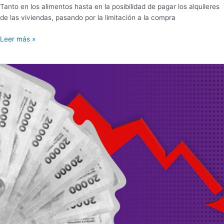
Tanto en los alimentos hasta en la posibilidad de pagar los alquileres
de las viviendas, pasando por la limitación a la compra
Leer más »
LA
POBREZA
BAJA
Y
LOS
PRECIOS
DE
LAS
CANASTAS
BÁSICAS
SUBEN
¿CUÁL
ES
EL
DATO