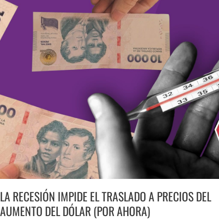
LA
RECESIÓN
IMPIDE
EL
TRASLADO
A
PRECIOS
DEL
AUMENTO
DEL
DÓLAR
(POR
AHORA)
LA RECESIÓN IMPIDE EL TRASLADO A PRECIOS DEL
AUMENTO DEL DÓLAR (POR AHORA)