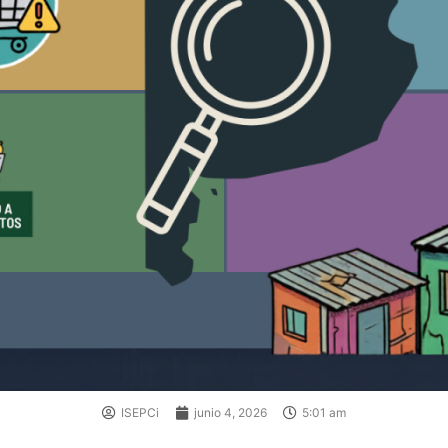
ISEPCi
junio 4, 2026
5:01 am