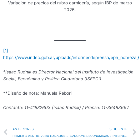
Variación de precios del rubro carnicería, según IBP de marzo
2026.
[1]
https://www.indec.gob.ar/uploads/informesdeprensa/eph_pobreza
*Isaac Rudnik es Director Nacional del Instituto de Investigación
Social, Económica y Política Ciudadana (ISEPCI).
**Diseño de nota: Manuela Rebori
Contacto: 11-41882603 (Isaac Rudnik) / Prensa: 11-36483667
Prev
ANTERIORES
SIGUIENTE
PRIMER BIMESTRE 2026: LOS ALIMENTOS ESCALAN EN LOS BARRIOS
SANCIONES ECONÓMICAS E INTERVENCIONES MILITARES DE EEUU EN AMÉRICA LATINA: UNA HISTORIA REPETIDA