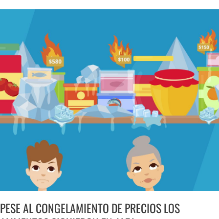
PESE
AL
CONGELAMIENTO
DE
PRECIOS
LOS
ALIMENTOS
SIGUIERON
EN
ALZA
PESE AL CONGELAMIENTO DE PRECIOS LOS