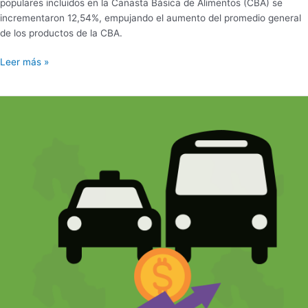
populares incluidos en la Canasta Básica de Alimentos (CBA) se
incrementaron 12,54%, empujando el aumento del promedio general
de los productos de la CBA.
Leer más »
TARIFAZO
EN
EL
TRANSPORTE
PÚBLICO
EN
JUJUY.