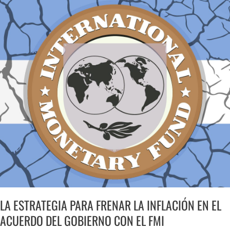
LA
ESTRATEGIA
PARA
FRENAR
LA
INFLACIÓN
EN
EL
ACUERDO
DEL
GOBIERNO
CON
EL
FMI
LA ESTRATEGIA PARA FRENAR LA INFLACIÓN EN EL
ACUERDO DEL GOBIERNO CON EL FMI