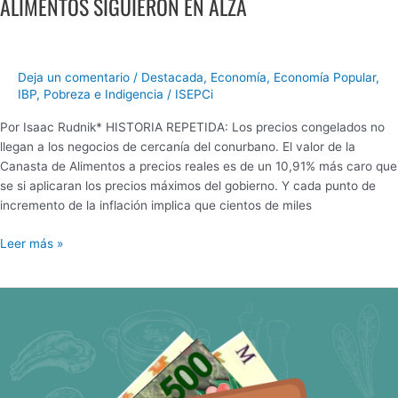
ALIMENTOS SIGUIERON EN ALZA
Deja un comentario
/
Destacada
,
Economía
,
Economía Popular
,
IBP
,
Pobreza e Indigencia
/
ISEPCi
Por Isaac Rudnik* HISTORIA REPETIDA: Los precios congelados no
llegan a los negocios de cercanía del conurbano. El valor de la
Canasta de Alimentos a precios reales es de un 10,91% más caro que
se si aplicaran los precios máximos del gobierno. Y cada punto de
incremento de la inflación implica que cientos de miles
Leer más »
LOS
PRECIOS
DE
LA
CARNE
CONTINÚAN