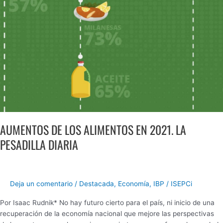
PESADILLA
DIARIA
AUMENTOS DE LOS ALIMENTOS EN 2021. LA
PESADILLA DIARIA
Deja un comentario
/
Destacada
,
Economía
,
IBP
/
ISEPCi
Por Isaac Rudnik* No hay futuro cierto para el país, ni inicio de una
recuperación de la economía nacional que mejore las perspectivas