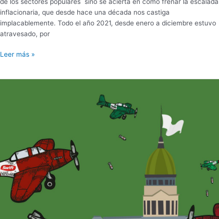
de los sectores populares sino se acierta en como frenar la escalada
inflacionaria, que desde hace una década nos castiga
implacablemente. Todo el año 2021, desde enero a diciembre estuvo
atravesado, por
Leer más »
¿EL
GOBIERNO
SE
RINDE
ANTE
LOS
FORMADORES
DE
PRECIOS?