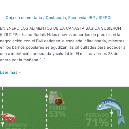
Deja un comentario
/
Destacada
,
Economía
,
IBP
/
ISEPCi
EN ENERO LOS ALIMENTOS DE LA CANASTA BÁSICA SUBIERON
5,76% *Por Isaac Rudnik Ni los nuevos acuerdos de precios, ni la
negociación con el FMI detienen la escalada inflacionaria, mientras
en los barrios populares se agudizan las dificultades para acceder a
una alimentación adecuada y saludable. El mismo viernes 28 de
enero por la mañana […]
Leer más »
AUMENTOS
DE
LOS
ALIMENTOS
EN
2021.
LA