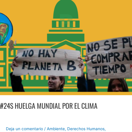
MUNDIAL
POR
EL
CLIMA
#24S HUELGA MUNDIAL POR EL CLIMA
Deja un comentario
/
Ambiente
,
Derechos Humanos
,