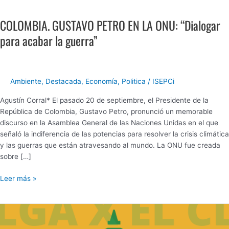
COLOMBIA.
GUSTAVO
COLOMBIA. GUSTAVO PETRO EN LA ONU: “Dialogar
PETRO
EN
para acabar la guerra”
LA
ONU:
“Dialogar
para
Ambiente
,
Destacada
,
Economía
,
Politica
/
ISEPCi
acabar
Agustín Corral* El pasado 20 de septiembre, el Presidente de la
la
República de Colombia, Gustavo Petro, pronunció un memorable
guerra”
discurso en la Asamblea General de las Naciones Unidas en el que
señaló la indiferencia de las potencias para resolver la crisis climática
y las guerras que están atravesando al mundo. La ONU fue creada
sobre […]
Leer más »
#24S
HUELGA