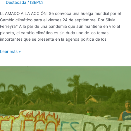
Destacada
/
ISEPCi
LLAMADO A LA ACCIÓN: Se convoca una huelga mundial por el
Cambio climático para el viernes 24 de septiembre. Por Silvia
Ferreyra* A la par de una pandemia que aún mantiene en vilo al
planeta, el cambio climático es sin duda uno de los temas
importantes que se presenta en la agenda política de los
Leer más »
#HumedalesAlCongreso