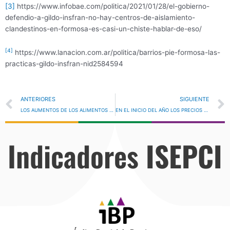
[3]
https://www.infobae.com/politica/2021/01/28/el-gobierno-
defendio-a-gildo-insfran-no-hay-centros-de-aislamiento-
clandestinos-en-formosa-es-casi-un-chiste-hablar-de-eso/
[4]
https://www.lanacion.com.ar/politica/barrios-pie-formosa-las-
practicas-gildo-insfran-nid2584594
Prev
ANTERIORES
SIGUIENTE
LOS AUMENTOS DE LOS ALIMENTOS EN 2020 FUERON EL MOTOR DE LA POBREZA Y LA INDIGENCIA.
EN EL INICIO DEL AÑO LOS PRECIOS DE LOS ALIMENTOS CONTINÚAN SUBIENDO
Indicadores
ISEPCI