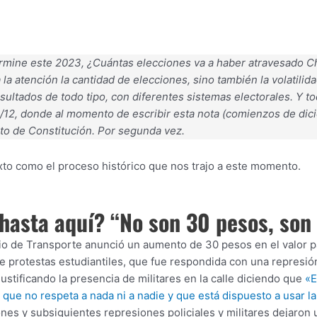
mine este 2023, ¿Cuántas elecciones va a haber atravesado Chil
a la atención la cantidad de elecciones, sino también la volatili
ultados de todo tipo, con diferentes sistemas electorales. Y to
7/12, donde al momento de escribir esta nota (comienzos de dic
to de Constitución. Por segunda vez.
exto como el proceso histórico que nos trajo a este momento.
asta aquí? “No son 30 pesos, son
rio de Transporte anunció un aumento de 30 pesos en el valor p
 protestas estudiantiles, que fue respondida con una represión
stificando la presencia de militares en la calle diciendo que
«E
ue no respeta a nada ni a nadie y que está dispuesto a usar la 
ones y subsiguientes represiones policiales y militares dejaro