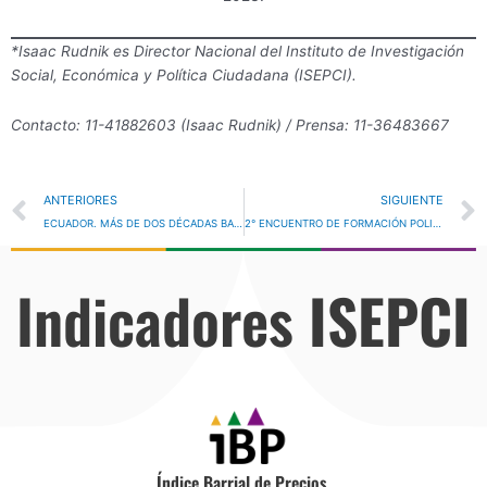
*Isaac Rudnik es Director Nacional del Instituto de Investigación
Social, Económica y Política Ciudadana (ISEPCI).
Contacto: 11-41882603 (Isaac Rudnik) / Prensa: 11-36483667
Prev
ANTERIORES
SIGUIENTE
ECUADOR. MÁS DE DOS DÉCADAS BAJO EL SIGNO DEL DOLAR SIN MEJORAS VISIBLES
2° ENCUENTRO DE FORMACIÓN POLITICA “HAY QUE DERROTAR A LA DERECHA PARA CONSTRUIR UN PROYECTO NACIONAL”
Indicadores
ISEPCI
Índice Barrial de Precios.