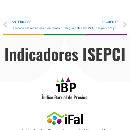
Prev
ANTERIORES
SIGUIENTE
El acceso a la alimentación en época de pandemia
Según datos del INDEC, la pobreza y la indigencia avanzan de manera implacable
Indicadores
ISEPCI
Índice Barrial de Precios.