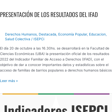
PRESENTACIÓN
DE
PRESENTACIÓN DE LOS RESULTADOS DEL IFAD
LOS
RESULTADOS
DEL
IFAD
Derechos Humanos
,
Destacada
,
Economía Popular
,
Educacion
,
Salud Colectiva
/
ISEPCi
El día 20 de octubre a las 16.30hs. se desarrollará en la Facultad de
Ciencias Económicas (UBA) la presentación oficial de los resultados
2022 del Indicador Familiar de Acceso a Derechos (IFAD), con el
objetivo de dar a conocer importantes datos y estadísticas sobre el
acceso de familias de barrios populares a derechos humanos básicos
Leer más »
Indicadores
ISEPCI