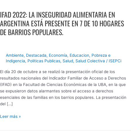
IFAD
2022:
IFAD 2022: LA INSEGURIDAD ALIMENTARIA EN
LA
INSEGURIDAD
ARGENTINA ESTÁ PRESENTE EN 7 DE 10 HOGARES
ALIMENTARIA
DE BARRIOS POPULARES.
EN
ARGENTINA
ESTÁ
PRESENTE
Ambiente
,
Destacada
,
Economía
,
Educacion
,
Pobreza e
EN
Indigencia
,
Politicas Publicas
,
Salud
,
Salud Colectiva
/
ISEPCi
7
DE
El día 20 de octubre a se realizó la presentación oficial de los
10
resultados nacionales del Indicador Familiar de Acceso a Derechos
HOGARES
(IFAD) en la Facultad de Ciencias Económicas de la UBA, en la que
DE
se expusieron datos alarmantes sobre el acceso a derechos
BARRIOS
esenciales de las familias en los barrios populares. La presentación
POPULARES.
del […]
Leer más »