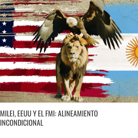
MILEI,
EEUU
Y
EL
FMI:
ALINEAMIENTO
INCONDICIONAL
MILEI, EEUU Y EL FMI: ALINEAMIENTO
INCONDICIONAL