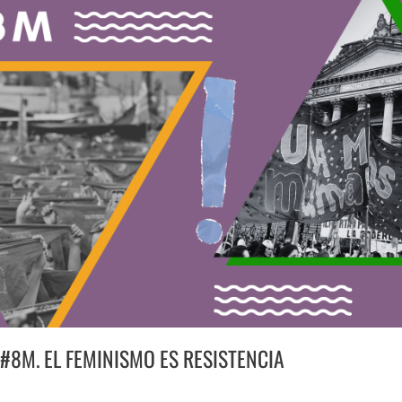
#8M.
EL
FEMINISMO
ES
RESISTENCIA
#8M. EL FEMINISMO ES RESISTENCIA