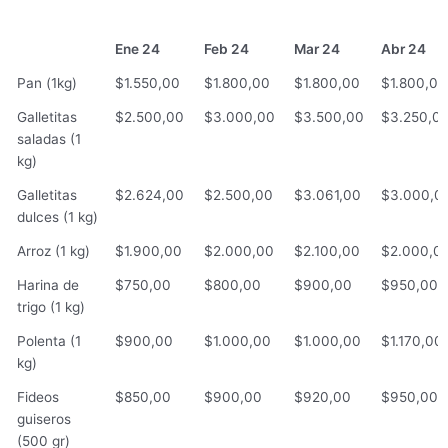
Ene 24
Feb 24
Mar 24
Abr 24
Ene 24
Feb 24
Mar 24
Abr 24
Pan (1kg)
$1.550,00
$1.800,00
$1.800,00
$1.800,00
Galletitas
$2.500,00
$3.000,00
$3.500,00
$3.250,0
saladas (1
kg)
Galletitas
$2.624,00
$2.500,00
$3.061,00
$3.000,0
dulces (1 kg)
Arroz (1 kg)
$1.900,00
$2.000,00
$2.100,00
$2.000,0
Harina de
$750,00
$800,00
$900,00
$950,00
trigo (1 kg)
Polenta (1
$900,00
$1.000,00
$1.000,00
$1.170,00
kg)
Fideos
$850,00
$900,00
$920,00
$950,00
guiseros
(500 gr)