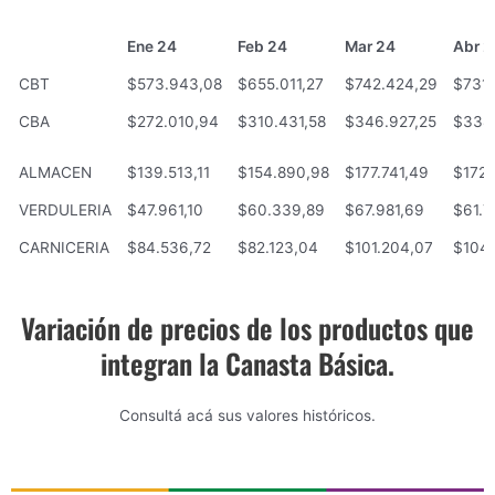
Ene 24
Feb 24
Mar 24
Abr 2
Ene 24
Feb 24
Mar 24
Abr 2
CBT
$573.943,08
$655.011,27
$742.424,29
$731.
CBA
$272.010,94
$310.431,58
$346.927,25
$338
ALMACEN
$139.513,11
$154.890,98
$177.741,49
$172.
VERDULERIA
$47.961,10
$60.339,89
$67.981,69
$61.7
CARNICERIA
$84.536,72
$82.123,04
$101.204,07
$104
Variación de precios de los productos que
integran la Canasta Básica.
Consultá acá sus valores históricos.