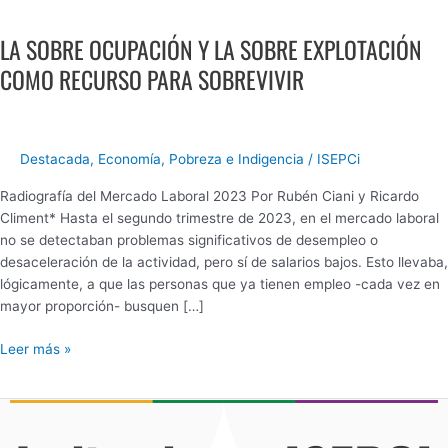
LA
SOBRE
LA SOBRE OCUPACIÓN Y LA SOBRE EXPLOTACIÓN
OCUPACIÓN
Y
COMO RECURSO PARA SOBREVIVIR
LA
SOBRE
EXPLOTACIÓN
COMO
Destacada
,
Economía
,
Pobreza e Indigencia
/
ISEPCi
RECURSO
Radiografía del Mercado Laboral 2023 Por Rubén Ciani y Ricardo
PARA
Climent* Hasta el segundo trimestre de 2023, en el mercado laboral
SOBREVIVIR
no se detectaban problemas significativos de desempleo o
desaceleración de la actividad, pero sí de salarios bajos. Esto llevaba,
lógicamente, a que las personas que ya tienen empleo -cada vez en
mayor proporción- busquen […]
Leer más »