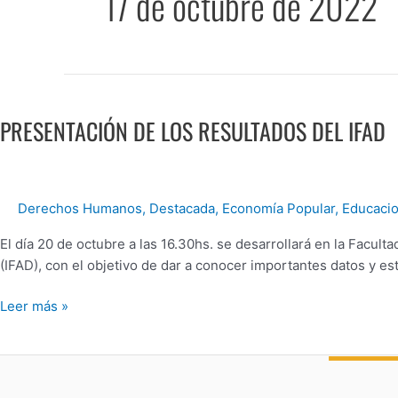
17 de octubre de 2022
PRESENTACIÓN
DE
PRESENTACIÓN DE LOS RESULTADOS DEL IFAD
LOS
RESULTADOS
DEL
IFAD
Derechos Humanos
,
Destacada
,
Economía Popular
,
Educaci
El día 20 de octubre a las 16.30hs. se desarrollará en la Facul
(IFAD), con el objetivo de dar a conocer importantes datos y e
Leer más »