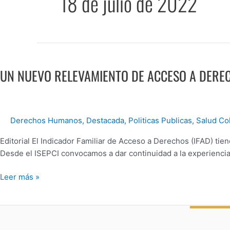
18 de julio de 2022
UN
NUEVO
UN NUEVO RELEVAMIENTO DE ACCESO A DERE
RELEVAMIENTO
DE
ACCESO
A
Derechos Humanos
,
Destacada
,
Politicas Publicas
,
Salud Col
DERECHOS
ESTÁ
Editorial El Indicador Familiar de Acceso a Derechos (IFAD) ti
EN
Desde el ISEPCI convocamos a dar continuidad a la experiencia 
MARCHA
Leer más »