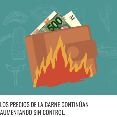
LOS
PRECIOS
DE
LA
CARNE
CONTINÚAN
AUMENTANDO
SIN
CONTROL.
LOS PRECIOS DE LA CARNE CONTINÚAN
AUMENTANDO SIN CONTROL.