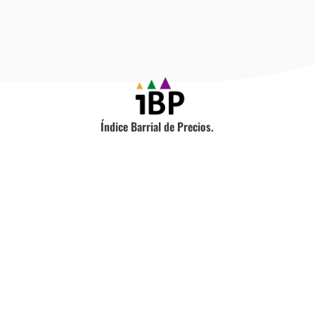
(1era
parte)
Índice Barrial de Precios.