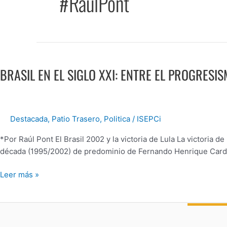
#RaúlPont
BRASIL
EN
BRASIL EN EL SIGLO XXI: ENTRE EL PROGRESI
EL
SIGLO
XXI:
ENTRE
Destacada
,
Patio Trasero
,
Politica
/
ISEPCi
EL
PROGRESISMO
*Por Raúl Pont El Brasil 2002 y la victoria de Lula La victoria 
DE
década (1995/2002) de predominio de Fernando Henrique Cardo
LULA
Y
Leer más »
EL
NEOLIBERALISMO
DE
BOLSONARO