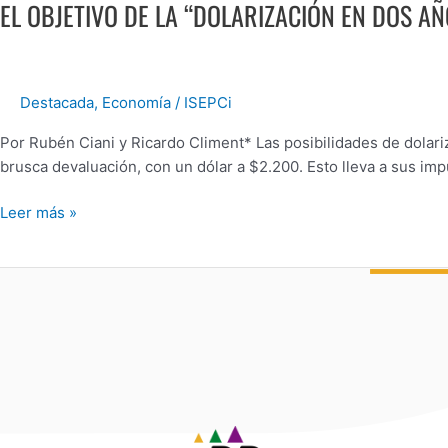
EL OBJETIVO DE LA “DOLARIZACIÓN EN DOS A
DE
LA
“DOLARIZACIÓN
EN
Destacada
,
Economía
/
ISEPCi
DOS
AÑOS”
Por Rubén Ciani y Ricardo Climent* Las posibilidades de dolariz
ES
brusca devaluación, con un dólar a $2.200. Esto lleva a sus i
PROFUNDIZAR
EL
Leer más »
AJUSTE
AHORA