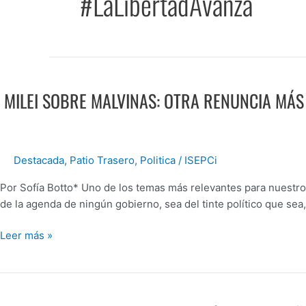
#LaLibertadAvanza
MILEI
SOBRE
MILEI SOBRE MALVINAS: OTRA RENUNCIA MÁS
MALVINAS:
OTRA
RENUNCIA
MÁS
Destacada
,
Patio Trasero
,
Politica
/
ISEPCi
Y
VAN…
Por Sofía Botto* Uno de los temas más relevantes para nuestro 
de la agenda de ningún gobierno, sea del tinte político que se
Leer más »
EL
OBJETIVO