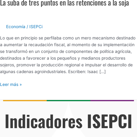
La suba de tres puntos en las retenciones a la soja
La
suba
de
tres
Economía
/
ISEPCi
puntos
en
Lo que en principio se perfilaba como un mero mecanismo destinado
las
a aumentar la recaudación fiscal, al momento de su implementación
retenciones
se transformó en un conjunto de componentes de política agrícola,
a
destinados a favorecer a los pequeños y medianos productores
la
sojeros, promover la producción regional e impulsar el desarrollo de
soja
algunas cadenas agroindustriales. Escriben: Isaac […]
Leer más »
Indicadores
ISEPCI