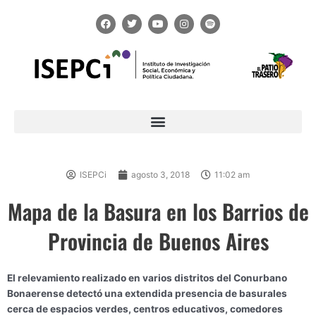
Ir
F
T
Y
I
S
al
a
w
o
n
p
c
i
u
s
o
contenido
e
t
t
t
t
b
t
u
a
i
o
e
b
g
f
o
r
e
r
y
k
a
m
ISEPCi
agosto 3, 2018
11:02 am
Mapa de la Basura en los Barrios de
Provincia de Buenos Aires
El relevamiento realizado en varios distritos del Conurbano
Bonaerense detectó una extendida presencia de basurales
cerca de espacios verdes, centros educativos, comedores