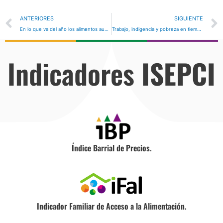
Prev
ANTERIORES
SIGUIENTE
En lo que va del año los alimentos aumentaron más del doble de las remuneraciones mínimas
Trabajo, indigencia y pobreza en tiempos de Macri
Indicadores
ISEPCI
Índice Barrial de Precios.
Indicador Familiar de Acceso a la Alimentación.