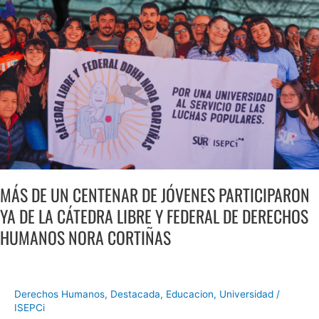
PARTICIPARON
YA
DE
LA
CÁTEDRA
LIBRE
Y
FEDERAL
DE
DERECHOS
HUMANOS
NORA
MÁS DE UN CENTENAR DE JÓVENES PARTICIPARON
CORTIÑAS
YA DE LA CÁTEDRA LIBRE Y FEDERAL DE DERECHOS
HUMANOS NORA CORTIÑAS
Derechos Humanos
,
Destacada
,
Educacion
,
Universidad
/
ISEPCi