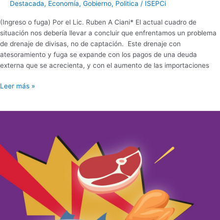
Destacada
,
Economía
,
Gobierno
,
Politica
/
ISEPCi
(Ingreso o fuga) Por el Lic. Ruben A Ciani* El actual cuadro de
situación nos debería llevar a concluir que enfrentamos un problema
de drenaje de divisas, no de captación. Este drenaje con
atesoramiento y fuga se expande con los pagos de una deuda
externa que se acrecienta, y con el aumento de las importaciones
Leer más »
En
los
Barrios
del
Conurbano
Bonaerense|
LA
BAJA
DE
LOS