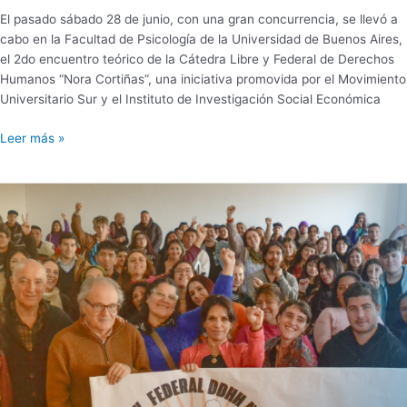
El pasado sábado 28 de junio, con una gran concurrencia, se llevó a
cabo en la Facultad de Psicología de la Universidad de Buenos Aires,
el 2do encuentro teórico de la Cátedra Libre y Federal de Derechos
Humanos “Nora Cortiñas”, una iniciativa promovida por el Movimiento
Universitario Sur y el Instituto de Investigación Social Económica
Leer más »
SE
PRESENTÓ
EN
LA
UBA
LA
CÁTEDRA
LIBRE
Y
FEDERAL
DE