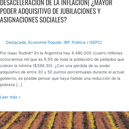
DESACELERACIÓN DE LA INFLACIÓN| ¿MAYOR
PODER ADQUISITIVO DE JUBILACIONES Y
ASIGNACIONES SOCIALES?
Destacada
,
Economía Popular
,
IBP
,
Politica
/
ISEPCi
Por Isaac Rudnik* En la Argentina hay 4.480.000 (cuatro millones
ochocientos mil que es 9,5% de toda la población) de jubilados que
cobran la mínima ($396.30). ¿Con una pérdida de su poder
adquisitivo de entre 30 y 50 puntos porcentuales durante el actual
gobierno, es posible pensar que haya habido una reducción de la
pobreza […]
Leer más »
Eliminación
transitoria
de