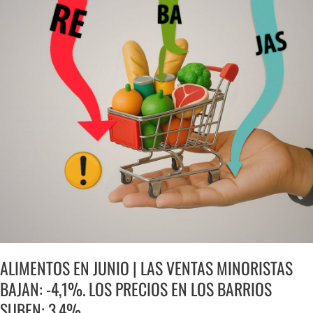
EN
JUNIO
|
LAS
VENTAS
MINORISTAS
BAJAN:
-4,1%.
LOS
PRECIOS
EN
LOS
BARRIOS
SUBEN:
3,4%
ALIMENTOS EN JUNIO | LAS VENTAS MINORISTAS
BAJAN: -4,1%. LOS PRECIOS EN LOS BARRIOS
SUBEN: 3,4%