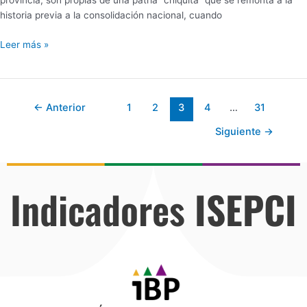
provincia, son propias de una patria “chiquita” que se remonta a la
historia previa a la consolidación nacional, cuando
Leer más »
←
Anterior
1
2
3
4
…
31
Siguiente
→
Indicadores
ISEPCI