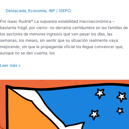
Destacada
,
Economía
,
IBP
/
ISEPCi
Por Isaac Rudnik* La supuesta estabilidad macroeconómica –
bastante frágil, por cierto- no derrama certidumbre en las familias de
los sectores de menores ingresos que ven pasar los días, las
semanas, los meses, sin sentir que su situación realmente vaya
mejorando, sin que la propaganda oficial los llegue convencer que,
aunque no se dan cuenta, los
Leer más »
EL
FIN
DEL
RÉGIMEN
DE
PROMOCIÓN
DE
TIERRA