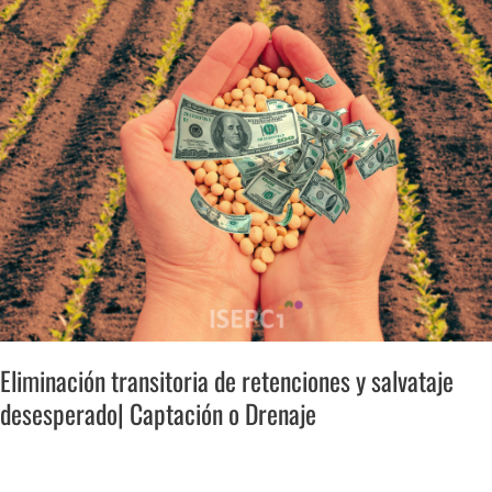
retenciones
y
salvataje
desesperado|
Captación
o
Drenaje
Eliminación transitoria de retenciones y salvataje
desesperado| Captación o Drenaje