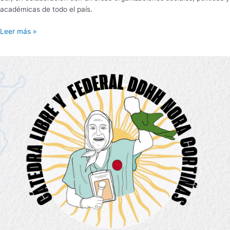
académicas de todo el país.
Leer más »
INICIA
EN
LA
UBA
LA
CATEDRA
LIBRE
Y
FEDERAL
DE
DDHH
“NORA
CORTIÑAS”