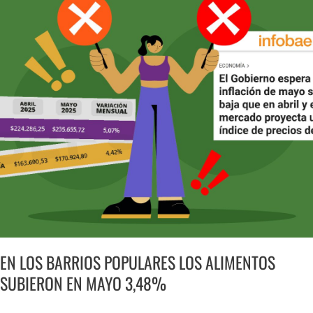
LOS
BARRIOS
POPULARES
LOS
ALIMENTOS
SUBIERON
EN
MAYO
3,48%
EN LOS BARRIOS POPULARES LOS ALIMENTOS
SUBIERON EN MAYO 3,48%