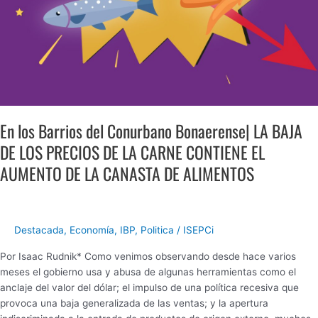
PRECIOS
DE
LA
CARNE
CONTIENE
EL
AUMENTO
DE
En los Barrios del Conurbano Bonaerense| LA BAJA
LA
DE LOS PRECIOS DE LA CARNE CONTIENE EL
CANASTA
DE
AUMENTO DE LA CANASTA DE ALIMENTOS
ALIMENTOS
Destacada
,
Economía
,
IBP
,
Politica
/
ISEPCi
Por Isaac Rudnik* Como venimos observando desde hace varios
meses el gobierno usa y abusa de algunas herramientas como el
anclaje del valor del dólar; el impulso de una política recesiva que
provoca una baja generalizada de las ventas; y la apertura