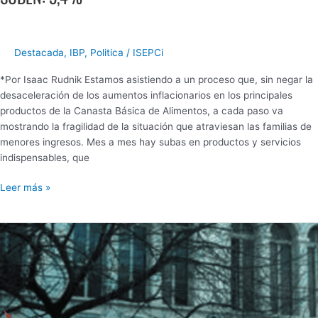
Destacada
,
IBP
,
Politica
/
ISEPCi
*Por Isaac Rudnik Estamos asistiendo a un proceso que, sin negar la
desaceleración de los aumentos inflacionarios en los principales
productos de la Canasta Básica de Alimentos, a cada paso va
mostrando la fragilidad de la situación que atraviesan las familias de
menores ingresos. Mes a mes hay subas en productos y servicios
indispensables, que
Leer más »
MÁS
DE
UN
CENTENAR
DE
JÓVENES