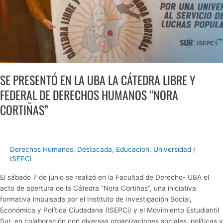
DERECHOS
HUMANOS
“NORA
CORTIÑAS”
SE PRESENTÓ EN LA UBA LA CÁTEDRA LIBRE Y
FEDERAL DE DERECHOS HUMANOS “NORA
CORTIÑAS”
Derechos Humanos
,
Destacada
,
Educacion
,
Universidad
/
ISEPCi
El sábado 7 de junio se realizó en la Facultad de Derecho- UBA el
acto de apertura de la Cátedra “Nora Cortiñas”, una iniciativa
formativa impulsada por el Instituto de Investigación Social,
Económica y Política Ciudadana (ISEPCi) y el Movimiento Estudiantil
Sur, en colaboración con diversas organizaciones sociales, políticas y