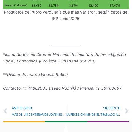
Productos del rubro verdulería que más variaron, según datos del
IBP junio 2025.
*Isaac Rudnik es Director Nacional del Instituto de Investigación
Social, Económica y Política Ciudadana (ISEPCI).
**Diseño de nota: Manuela Rebori
Contacto: 11-41882603 (Isaac Rudnik) / Prensa: 11-36483667
Prev
ANTERIORES
SIGUIENTE
MÁS DE UN CENTENAR DE JÓVENES PARTICIPARON YA DE LA CÁTEDRA LIBRE Y FEDERAL DE DERECHOS HUMANOS NORA CORTIÑAS
LA RECESIÓN IMPIDE EL TRASLADO A PRECIOS DEL AUMENTO DEL DÓLAR (POR AHORA)