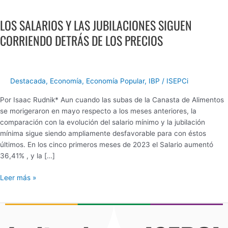
LOS
SALARIOS
LOS SALARIOS Y LAS JUBILACIONES SIGUEN
Y
LAS
CORRIENDO DETRÁS DE LOS PRECIOS
JUBILACIONES
SIGUEN
CORRIENDO
DETRÁS
Destacada
,
Economía
,
Economía Popular
,
IBP
/
ISEPCi
DE
Por Isaac Rudnik* Aun cuando las subas de la Canasta de Alimentos
LOS
se morigeraron en mayo respecto a los meses anteriores, la
PRECIOS
comparación con la evolución del salario mínimo y la jubilación
mínima sigue siendo ampliamente desfavorable para con éstos
últimos. En los cinco primeros meses de 2023 el Salario aumentó
36,41% , y la […]
Leer más »