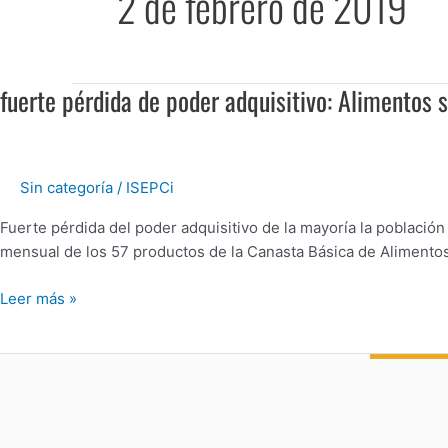
2 de febrero de 2019
fuerte pérdida de poder adquisitivo: Alimento
fuerte
pérdida
de
poder
Sin categoría
/
ISEPCi
adquisitivo:
Alimentos
Fuerte pérdida del poder adquisitivo de la mayoría la poblaci
subieron
mensual de los 57 productos de la Canasta Básica de Alimentos (
60%
Salarios
Leer más »
y
jubilaciones
mínimas
19%